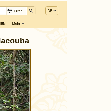
DE
Filter
IEN
Mehr
 Macouba