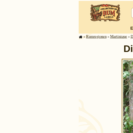
E
»
Rum­re­gi­o­nen
»
Mar­ti­ni­que
»
D
Di