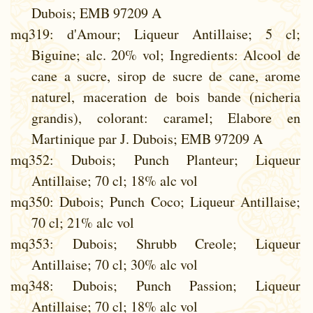
Dubois; EMB 97209 A
mq319
: d'Amour; Liqueur Antillaise; 5 cl;
Biguine; alc. 20% vol; Ingredients: Alcool de
cane a sucre, sirop de sucre de cane, arome
naturel, maceration de bois bande (nicheria
grandis), colorant: caramel; Elabore en
Martinique par J. Dubois; EMB 97209 A
mq352
: Dubois; Punch Planteur; Liqueur
Antillaise; 70 cl; 18% alc vol
mq350
: Dubois; Punch Coco; Liqueur Antillaise;
70 cl; 21% alc vol
mq353
: Dubois; Shrubb Creole; Liqueur
Antillaise; 70 cl; 30% alc vol
mq348
: Dubois; Punch Passion; Liqueur
Antillaise; 70 cl; 18% alc vol