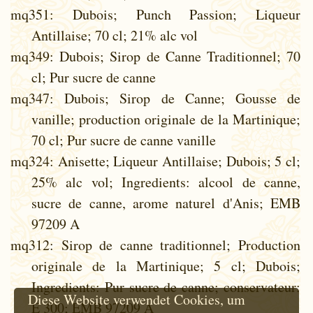
mq351
: Dubois; Punch Passion; Liqueur
Antillaise; 70 cl; 21% alc vol
mq349
: Dubois; Sirop de Canne Traditionnel; 70
cl; Pur sucre de canne
mq347
: Dubois; Sirop de Canne; Gousse de
vanille; production originale de la Martinique;
70 cl; Pur sucre de canne vanille
mq324
: Anisette; Liqueur Antillaise; Dubois; 5 cl;
25% alc vol; Ingredients: alcool de canne,
sucre de canne, arome naturel d'Anis; EMB
97209 A
mq312
: Sirop de canne traditionnel; Production
originale de la Martinique; 5 cl; Dubois;
Ingredients: Pur sucre de canne; conservateur:
Diese Website verwendet Cookies, um
E 300; EMB 97209 A