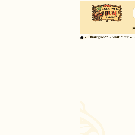
E
»
Rum­re­gi­o­nen
»
Mar­ti­ni­que
»
G