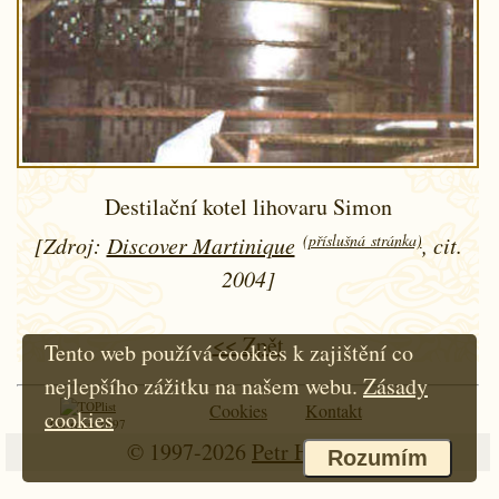
Destilační kotel lihovaru Simon
(příslušná stránka)
[Zdroj:
Discover Martinique
, cit.
2004]
<< Zpět
Tento web používá cookies k zajištění co
nejlepšího zážitku na našem webu.
Zásady
Cookies
Kontakt
cookies
Od roku 1997
© 1997-2026
Petr Hloušek
Rozumím