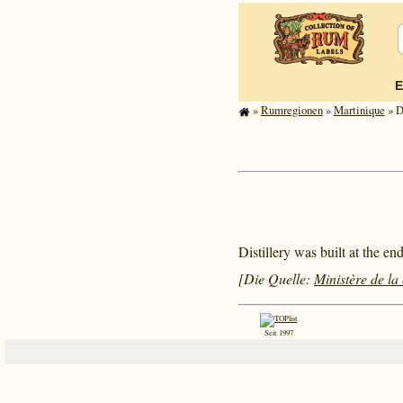
E
»
Rum­re­gi­o­nen
»
Mar­ti­ni­que
» D
Distillery was built at the e
[Die Quelle:
Ministère de la 
Seit 1997