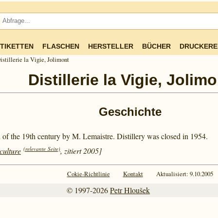
TIKETTEN
FLASCHEN
HERSTELLER
BÜCHER
DRUCKERE
istillerie la Vigie, Jolimont
Distillerie la Vigie, Jolim
Geschichte
nd of the 19th century by M. Lemaistre. Distillery was closed in 1954.
(relevante Seite)
culture
, zitiert 2005]
Cokie-Richtlinie
Kontakt
Aktualisiert: 9.10.2005
© 1997-2026
Petr Hloušek