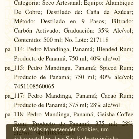
Categoria: Seco Artesanal; Equipo: Alambique
De Cobre; Destilado de: Caña de Azúcar;
Método: Destilado en 9 Pasos; Filtrado:
Carbón Activado; Graduación: 35% Alc/vol;
Contenido: 500 ml; No. Lote: 217118
pa_114
: Pedro Mandinga, Panamá; Blended Rum;
Producto de Panamá; 750 ml; 40% alc/vol
pa_115
: Pedro Mandinga, Panamá; Spiced Rum;
Producto de Panamá; 750 ml; 40% alc/vol;
7451108560065
pa_117
: Pedro Mandinga, Panamá; Cacao Rum;
Producto de Panamá; 375 ml; 28% alc/vol
pa_118
: Pedro Mandinga, Panamá; Geisha Coffee
Rum; Producto de Panamá; 375 ml; 28%
Diese Website verwendet Cookies, um
alc/vol; 7451108560089
sicherzustellen, dass Sie die bestmögliche