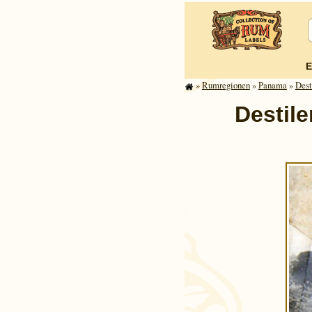
E
»
Rum­re­gi­o­nen
»
Panama
»
Dest
Destile