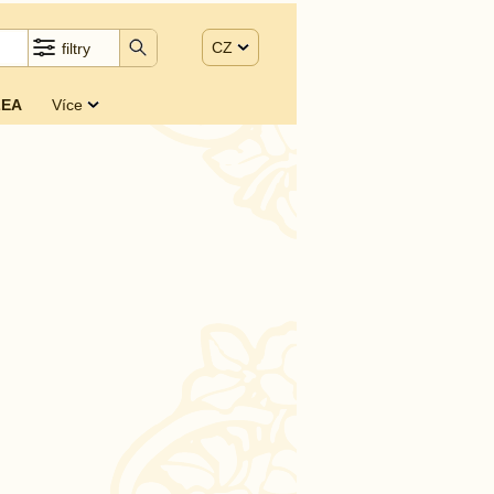
CZ
filtry
EA
Více