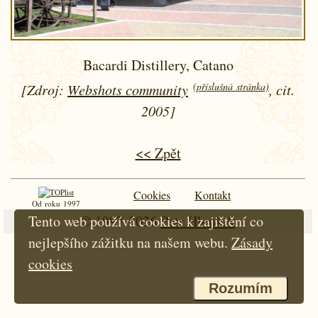
Bacardi Distillery, Catano
(příslušná stránka)
[Zdroj:
Webshots community
, cit.
2005]
<< Zpět
Cookies
Kontakt
Od roku 1997
© 1997-2026
Petr Hloušek
Tento web používá cookies k zajištění co
nejlepšího zážitku na našem webu.
Zásady
cookies
Rozumím