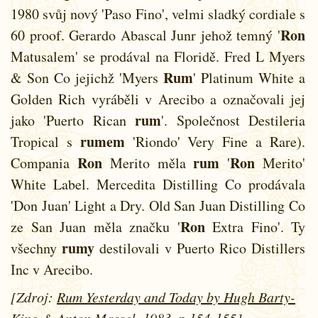
1980 svůj nový 'Paso Fino', velmi sladký cordiale s
Ron
60 proof. Gerardo Abascal Junr jehož temný '
Matusalem' se prodával na Floridě. Fred L Myers
Rum
& Son Co jejichž 'Myers
' Platinum White a
Golden Rich vyráběli v Arecibo a označovali jej
rum
jako 'Puerto Rican
'. Společnost Destileria
rumem
Tropical s
'Riondo' Very Fine a Rare).
Ron
rum
Ron
Compania
Merito měla
'
Merito'
White Label. Mercedita Distilling Co prodávala
'Don Juan' Light a Dry. Old San Juan Distilling Co
Ron
ze San Juan měla značku '
Extra Fino'. Ty
rumy
všechny
destilovali v Puerto Rico Distillers
Inc v Arecibo.
[Zdroj:
Rum Yesterday and Today by Hugh Barty-
King & Anton Massel
, 1983, p.154-155]