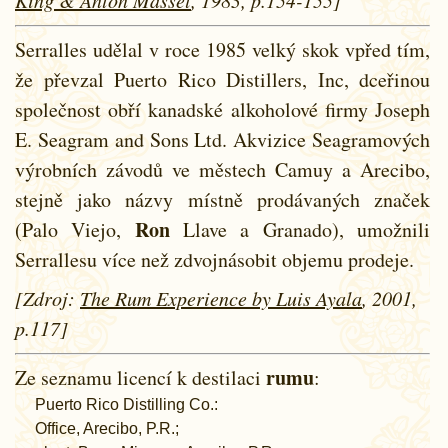
Serralles udělal v roce 1985 velký skok vpřed tím,
že převzal Puerto Rico Distillers, Inc, dceřinou
společnost obří kanadské alkoholové firmy Joseph
E. Seagram and Sons Ltd. Akvizice Seagramových
výrobních závodů ve městech Camuy a Arecibo,
stejně jako názvy místně prodávaných značek
Ron
(Palo Viejo,
Llave a Granado), umožnili
Serrallesu více než zdvojnásobit objemu prodeje.
[Zdroj:
The Rum Experience by Luis Ayala
, 2001,
p.117]
rumu
Ze seznamu licencí k destilaci
:
Puerto Rico Distilling Co.:
Office, Arecibo, P.R.;