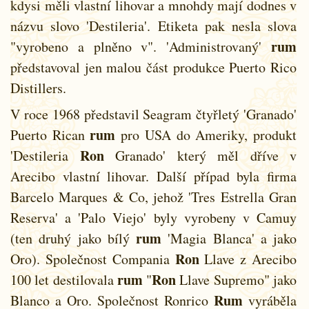
kdysi měli vlastní lihovar a mnohdy mají dodnes v
názvu slovo 'Destileria'. Etiketa pak nesla slova
rum
"vyrobeno a plněno v". 'Administrovaný'
představoval jen malou část produkce Puerto Rico
Distillers.
V roce 1968 představil Seagram čtyřletý 'Granado'
rum
Puerto Rican
pro USA do Ameriky, produkt
Ron
'Destileria
Granado' který měl dříve v
Arecibo vlastní lihovar. Další případ byla firma
Barcelo Marques & Co, jehož 'Tres Estrella Gran
Reserva' a 'Palo Viejo' byly vyrobeny v Camuy
rum
(ten druhý jako bílý
'Magia Blanca' a jako
Ron
Oro). Společnost Compania
Llave z Arecibo
rum
Ron
100 let destilovala
"
Llave Supremo" jako
Rum
Blanco a Oro. Společnost Ronrico
vyráběla