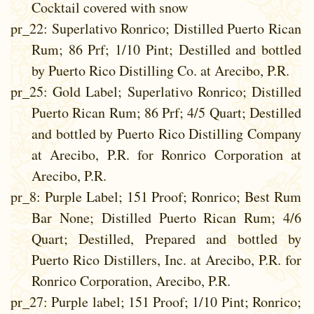
Cocktail covered with snow
pr_22
: Superlativo Ronrico; Distilled Puerto Rican
Rum; 86 Prf; 1/10 Pint; Destilled and bottled
by Puerto Rico Distilling Co. at Arecibo, P.R.
pr_25
: Gold Label; Superlativo Ronrico; Distilled
Puerto Rican Rum; 86 Prf; 4/5 Quart; Destilled
and bottled by Puerto Rico Distilling Company
at Arecibo, P.R. for Ronrico Corporation at
Arecibo, P.R.
pr_8
: Purple Label; 151 Proof; Ronrico; Best Rum
Bar None; Distilled Puerto Rican Rum; 4/6
Quart; Destilled, Prepared and bottled by
Puerto Rico Distillers, Inc. at Arecibo, P.R. for
Ronrico Corporation, Arecibo, P.R.
pr_27
: Purple label; 151 Proof; 1/10 Pint; Ronrico;