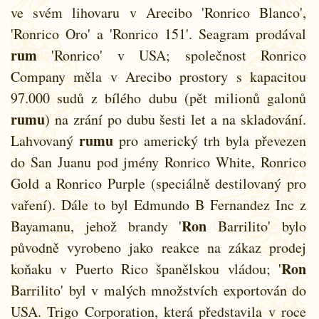
ve svém lihovaru v Arecibo 'Ronrico Blanco',
'Ronrico Oro' a 'Ronrico 151'. Seagram prodával
rum
'Ronrico' v USA; společnost Ronrico
Company měla v Arecibo prostory s kapacitou
97.000 sudů z bílého dubu (pět milionů galonů
rumu
) na zrání po dubu šesti let a na skladování.
rumu
Lahvovaný
pro americký trh byla převezen
do San Juanu pod jmény Ronrico White, Ronrico
Gold a Ronrico Purple (speciálně destilovaný pro
vaření). Dále to byl Edmundo B Fernandez Inc z
Ron
Bayamanu, jehož brandy '
Barrilito' bylo
původně vyrobeno jako reakce na zákaz prodej
Ron
koňaku v Puerto Rico španělskou vládou; '
Barrilito' byl v malých množstvích exportován do
USA. Trigo Corporation, která představila v roce