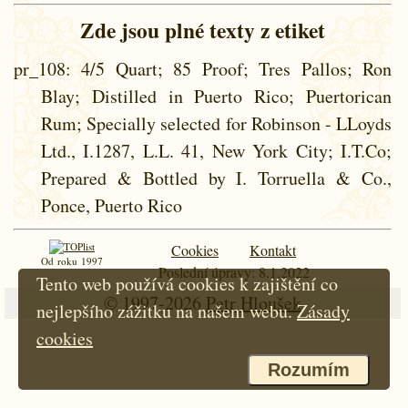
Zde jsou plné texty z etiket
pr_108
: 4/5 Quart; 85 Proof; Tres Pallos; Ron
Blay; Distilled in Puerto Rico; Puertorican
Rum; Specially selected for Robinson - LLoyds
Ltd., I.1287, L.L. 41, New York City; I.T.Co;
Prepared & Bottled by I. Torruella & Co.,
Ponce, Puerto Rico
Cookies
Kontakt
Od roku 1997
Poslední úpravy: 8.1.2022
Tento web používá cookies k zajištění co
© 1997-2026
Petr Hloušek
nejlepšího zážitku na našem webu.
Zásady
cookies
Rozumím