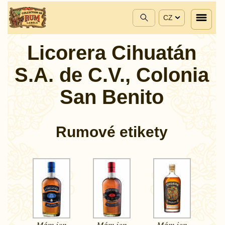
CZ
Licorera Cihuatán
S.A. de C.V., Colonia
San Benito
Rumové etikety
Mám jen
Mám jen
Mám jen