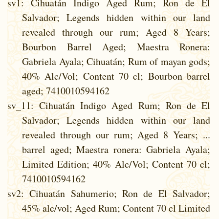
sv1
: Cihuatán Indigo Aged Rum; Ron de El
Salvador; Legends hidden within our land
revealed through our rum; Aged 8 Years;
Bourbon Barrel Aged; Maestra Ronera:
Gabriela Ayala; Cihuatán; Rum of mayan gods;
40% Alc/Vol; Content 70 cl; Bourbon barrel
aged; 7410010594162
sv_11
: Cihuatán Indigo Aged Rum; Ron de El
Salvador; Legends hidden within our land
revealed through our rum; Aged 8 Years; ...
barrel aged; Maestra ronera: Gabriela Ayala;
Limited Edition; 40% Alc/Vol; Content 70 cl;
7410010594162
sv2
: Cihuatán Sahumerio; Ron de El Salvador;
45% alc/vol; Aged Rum; Content 70 cl Limited