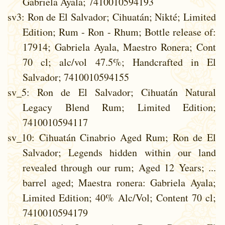
Gabriela Ayala; 7410010594193
sv3
: Ron de El Salvador; Cihuatán; Nikté; Limited
Edition; Rum - Ron - Rhum; Bottle release of:
17914; Gabriela Ayala, Maestro Ronera; Cont
70 cl; alc/vol 47.5%; Handcrafted in El
Salvador; 7410010594155
sv_5
: Ron de El Salvador; Cihuatán Natural
Legacy Blend Rum; Limited Edition;
7410010594117
sv_10
: Cihuatán Cinabrio Aged Rum; Ron de El
Salvador; Legends hidden within our land
revealed through our rum; Aged 12 Years; ...
barrel aged; Maestra ronera: Gabriela Ayala;
Limited Edition; 40% Alc/Vol; Content 70 cl;
7410010594179