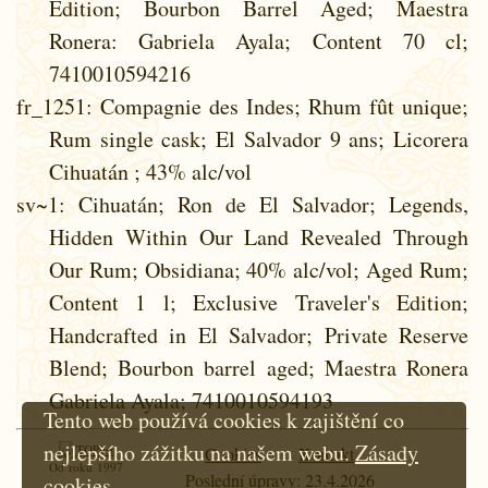
Edition; Bourbon Barrel Aged; Maestra
Ronera: Gabriela Ayala; Content 70 cl;
7410010594216
fr_1251
: Compagnie des Indes; Rhum fût unique;
Rum single cask; El Salvador 9 ans; Licorera
Cihuatán ; 43% alc/vol
sv~1
: Cihuatán; Ron de El Salvador; Legends,
Hidden Within Our Land Revealed Through
Our Rum; Obsidiana; 40% alc/vol; Aged Rum;
Content 1 l; Exclusive Traveler's Edition;
Handcrafted in El Salvador; Private Reserve
Blend; Bourbon barrel aged; Maestra Ronera
Gabriela Ayala; 7410010594193
Tento web používá cookies k zajištění co
nejlepšího zážitku na našem webu.
Zásady
Cookies
Kontakt
Od roku 1997
Poslední úpravy: 23.4.2026
cookies