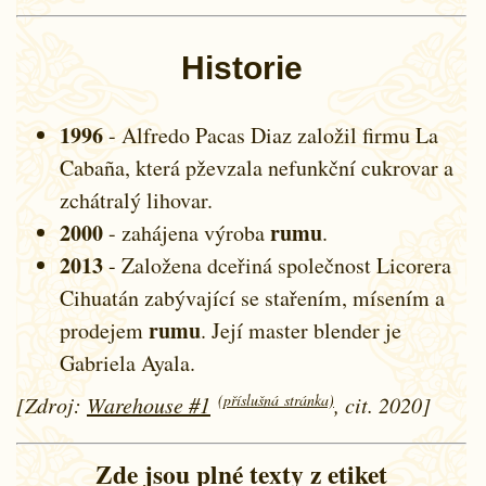
Historie
1996
- Alfredo Pacas Diaz založil firmu La
Cabaña, která pževzala nefunkční cukrovar a
zchátralý lihovar.
2000
rumu
- zahájena výroba
.
2013
- Založena dceřiná společnost Licorera
Cihuatán zabývající se stařením, mísením a
rumu
prodejem
. Její master blender je
Gabriela Ayala.
(příslušná stránka)
[Zdroj:
Warehouse #1
, cit. 2020]
Zde jsou plné texty z etiket