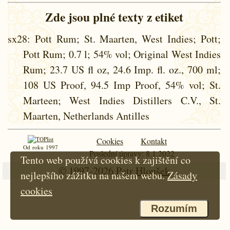
Zde jsou plné texty z etiket
sx28
: Pott Rum; St. Maarten, West Indies; Pott;
Pott Rum; 0.7 l; 54% vol; Original West Indies
Rum; 23.7 US fl oz, 24.6 Imp. fl. oz., 700 ml;
108 US Proof, 94.5 Imp Proof, 54% vol; St.
Marteen; West Indies Distillers C.V., St.
Maarten, Netherlands Antilles
Cookies
Kontakt
Od roku 1997
Poslední úpravy: 8.1.2022
Tento web používá cookies k zajištění co
© 1997-2026
Petr Hloušek
nejlepšího zážitku na našem webu.
Zásady
cookies
Rozumím