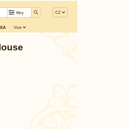
CZ
filtry
EA
Více
House