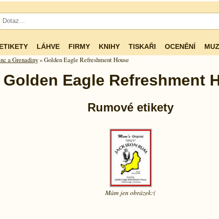
ETIKETY
LÁHVE
FIRMY
KNIHY
TISKAŘI
OCENĚNÍ
MUZ
nc a Grenadiny
» Golden Eagle Refreshment House
Golden Eagle Refreshment 
Rumové etikety
Mám jen
obrázek:(