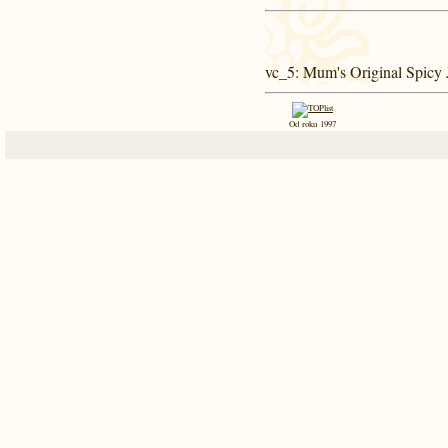
vc_5
: Mum's Original Spicy
Od roku 1997