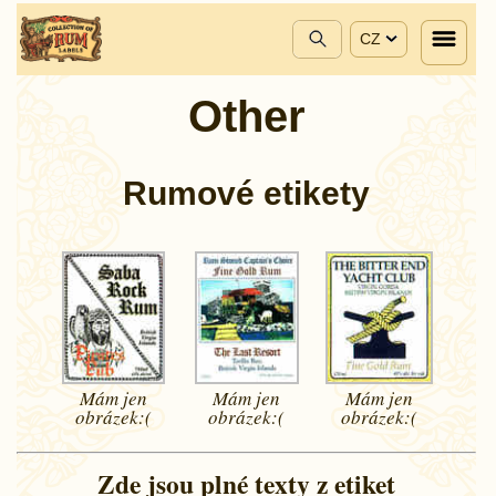
CZ
Other
Rumové etikety
Mám jen
Mám jen
Mám jen
obrázek:(
obrázek:(
obrázek:(
Zde jsou plné texty z etiket