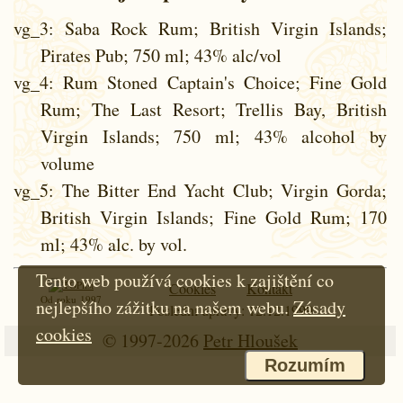
vg_3
: Saba Rock Rum; British Virgin Islands;
Pirates Pub; 750 ml; 43% alc/vol
vg_4
: Rum Stoned Captain's Choice; Fine Gold
Rum; The Last Resort; Trellis Bay, British
Virgin Islands; 750 ml; 43% alcohol by
volume
vg_5
: The Bitter End Yacht Club; Virgin Gorda;
British Virgin Islands; Fine Gold Rum; 170
ml; 43% alc. by vol.
Tento web používá cookies k zajištění co
Cookies
Kontakt
Od roku 1997
nejlepšího zážitku na našem webu.
Zásady
Poslední úpravy: 12.12.1999
cookies
© 1997-2026
Petr Hloušek
Rozumím