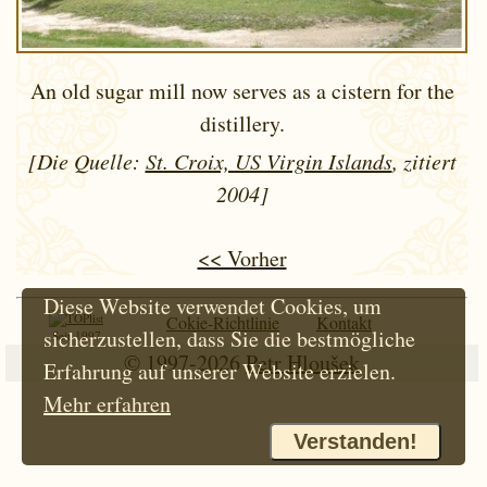
An old sugar mill now serves as a cistern for the
distillery.
[Die Quelle:
St. Croix, US Virgin Islands
, zitiert
2004]
<< Vorher
Diese Website verwendet Cookies, um
Cokie-Richtlinie
Kontakt
sicherzustellen, dass Sie die bestmögliche
Seit 1997
© 1997-2026
Petr Hloušek
Erfahrung auf unserer Website erzielen.
Mehr erfahren
Verstanden!