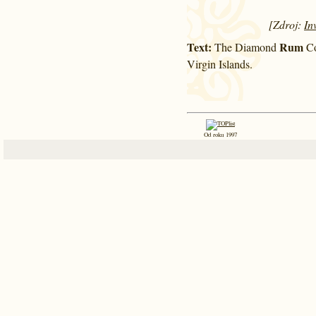
[Zdroj:
In
Text:
Rum
The Diamond
Co
Virgin Islands.
Od roku 1997