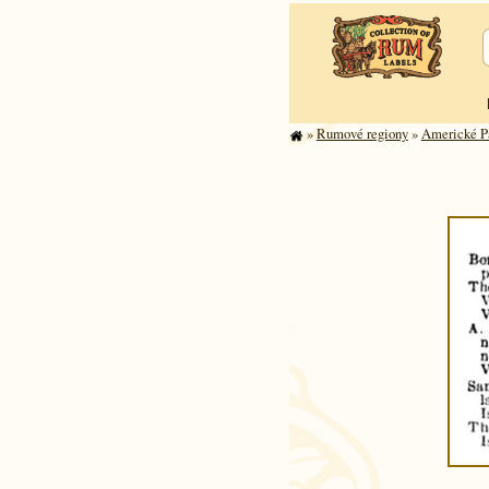
»
Rumové regiony
»
Americké Pa