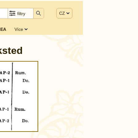
CZ
filtry
EA
Více
ksted