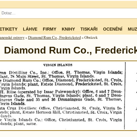
ETIKETY
LÁHVE
FIRMY
KNIHY
TISKAŘI
OCENĚNÍ
MUZ
nenské os­tro­vy
»
Diamond Rum Co., Fredericksted
» Obrázek
Diamond Rum Co., Frederic