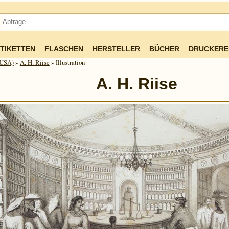
TIKETTEN
FLASCHEN
HERSTELLER
BÜCHER
DRUCKERE
(USA)
»
A. H. Riise
» Illustration
A. H. Riise