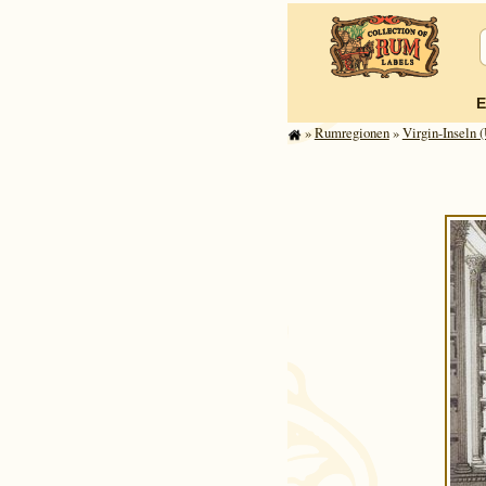
E
»
Rum­re­gi­o­nen
»
Virgin-Inseln 