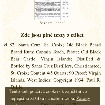
Seznam licencí
Zde jsou plné texty z etiket
vi_82
: Santa Cruz, St. Croix; Old Black Beard
Brand Rum; Captain Teach, Pirate; Old Black
Bear Castle, Virgin Islands; Distilled &
Bottled by Santa Cruz Distillers, Christiansted,
St. Croix; Content 4/5 Quarts; 90 Proof; Virgin
Islands, West Indies; Copyright 1934, Paul R.
Delile
Tento web používá cookies k zajištění co
nejlepšího zážitku na našem webu.
Zásady
Cookies
Kontakt
Od roku 1997
Poslední úpravy: 8.1.2022