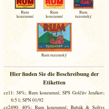
Rum
Rum
Rum
konzumní
konzumní
tuzemský
Rum tuzemský
Hier finden Sie die Beschreibung der
Etiketten
cz11
: 38%; Rum konzumní; SPS Golčův Jeníkov;
0.5 l; SPN 01/92
cz2490
: 40%; Rum konzumní; Bubák & Soltys