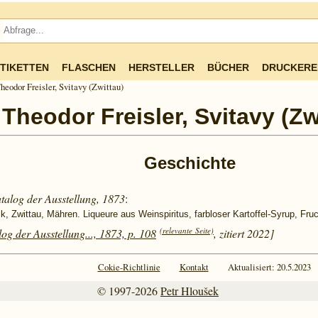
TIKETTEN
FLASCHEN
HERSTELLER
BÜCHER
DRUCKERE
heodor Freisler, Svitavy (Zwittau)
Theodor Freisler, Svitavy (Zw
Geschichte
talog der Ausstellung, 1873
:
ik, Zwittau, Mähren. Liqueure aus Weinspiritus, farbloser Kartoffel-Syrup, Fru
(relevante Seite)
og der Ausstellung..., 1873, p. 108
, zitiert 2022]
Cokie-Richtlinie
Kontakt
Aktualisiert: 20.5.2023
© 1997-2026
Petr Hloušek