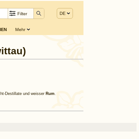
DE
Filter
IEN
Mehr
ittau)
cht-Destillate und weisser
Rum
.