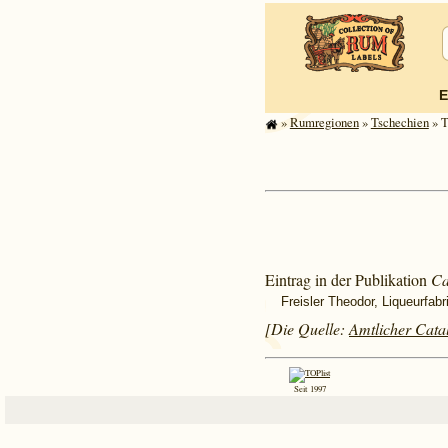
E
»
Rum­re­gi­o­nen
»
Tschechien
» T
Eintrag in der Publikation
Ca
Freisler Theodor, Liqueurfabr
[Die Quelle:
Amtlicher Catal
Seit 1997