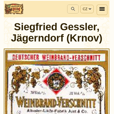
CZ
Siegfried Gessler,
Jägerndorf (Krnov)