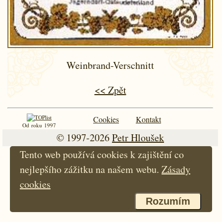
Weinbrand-Verschnitt
<< Zpět
Cookies
Kontakt
Od roku 1997
© 1997-2026
Petr Hloušek
Tento web používá cookies k zajištění co
nejlepšího zážitku na našem webu.
Zásady
cookies
Rozumím