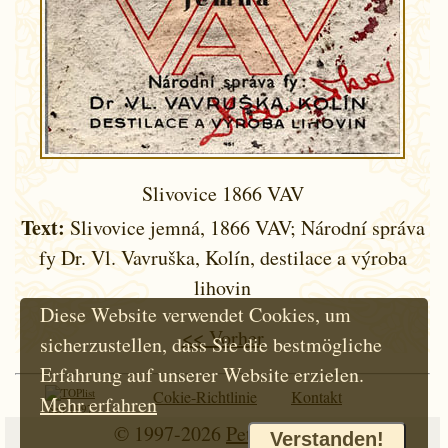
Slivovice 1866 VAV
Text:
Slivovice jemná, 1866 VAV; Národní správa
fy Dr. Vl. Vavruška, Kolín, destilace a výroba
lihovin
Diese Website verwendet Cookies, um
<< Vorher
sicherzustellen, dass Sie die bestmögliche
Erfahrung auf unserer Website erzielen.
Cokie-Richtlinie
Kontakt
Mehr erfahren
Seit 1997
© 1997-2026
Petr Hloušek
Verstanden!