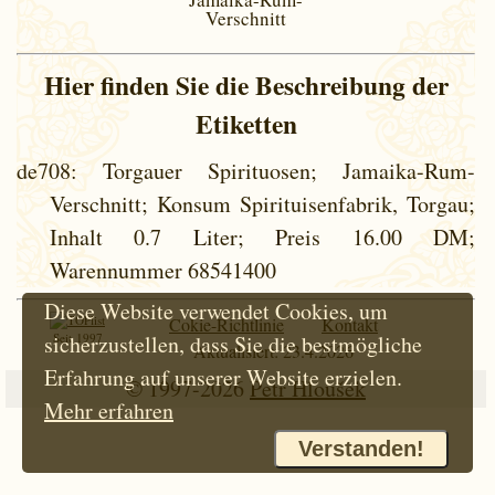
Verschnitt
Hier finden Sie die Beschreibung der
Etiketten
de708
: Torgauer Spirituosen; Jamaika-Rum-
Verschnitt; Konsum Spirituisenfabrik, Torgau;
Inhalt 0.7 Liter; Preis 16.00 DM;
Warennummer 68541400
Diese Website verwendet Cookies, um
Cokie-Richtlinie
Kontakt
Seit 1997
sicherzustellen, dass Sie die bestmögliche
Aktualisiert: 23.4.2026
Erfahrung auf unserer Website erzielen.
© 1997-2026
Petr Hloušek
Mehr erfahren
Verstanden!