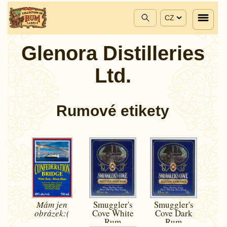
CZ
Glenora Distilleries
Ltd.
Rumové etikety
Mám jen
Smuggler's
Smuggler's
obrázek:(
Cove White
Cove Dark
Rum
Rum