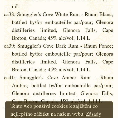
mL
ca38
: Smuggler's Cove White Rum - Rhum Blanc;
bottled by/for embouteille par/pour; Glenora
distilleries limited, Glenora Falls, Cape
Breton, Canada; 45% alc/vol; 1.14 L
ca39
: Smuggler's Cove Dark Rum - Rhum Fonce;
bottled by/for embouteille par/pour; Glenora
distilleries limited, Glenora Falls, Cape
Breton, Canada; 45% alc/vol; 1.14 L
ca41
: Smuggler's Cove Amber Rum - Rhum
Ambre; bottled by/for embouteille par/pour;
Glenora distilleries limited, Glenora Falls,
Cape Breton, Canada; 45% alc/vol; 1.14 L
Tento web používá cookies k zajištění co
nejlepšího zážitku na našem webu.
Zásady
Cookies
Kontakt
Od roku 1997