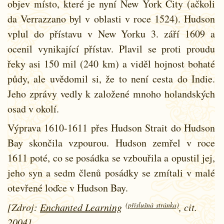
objev místo, které je nyní New York City (ačkoli
da Verrazzano byl v oblasti v roce 1524). Hudson
vplul do přístavu v New Yorku 3. září 1609 a
ocenil vynikající přístav. Plavil se proti proudu
řeky asi 150 mil (240 km) a viděl hojnost bohaté
půdy, ale uvědomil si, že to není cesta do Indie.
Jeho zprávy vedly k založené mnoho holandských
osad v okolí.
Výprava 1610-1611 přes Hudson Strait do Hudson
Bay skončila vzpourou. Hudson zemřel v roce
1611 poté, co se posádka se vzbouřila a opustil jej,
jeho syn a sedm členů posádky se zmítali v malé
otevřené loďce v Hudson Bay.
(příslušná stránka)
[Zdroj:
Enchanted Learning
, cit.
2004]