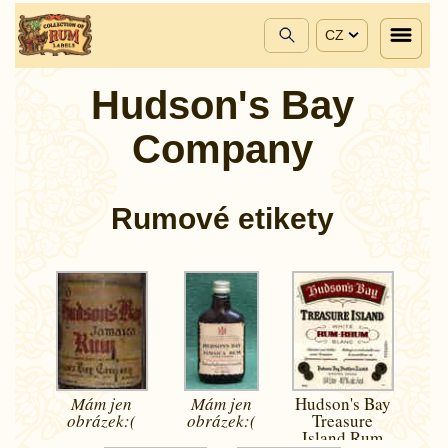
CZ
Hudson's Bay
Company
Rumové etikety
Mám jen
Mám jen
Hudson's Bay
obrázek:(
obrázek:(
Treasure
Island Rum