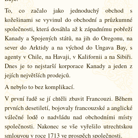
To, co začalo jako jednoduchý obchod s
kožešinami se vyvinul do obchodní a průzkumné
společnosti, která dosáhla až k západnímu pobřeží
Kanady a Spojených států, na jih do Oregonu, na
sever do Arktidy a na východ do Ungava Bay, s
agenty v Chile, na Havaji, v Kalifornii a na Sibiři.
Dnes je to nejstarší korporace Kanady a jeden z
jejích největších prodejců.
A nebylo to bez komplikací.
V první řadě se jí chtěli zbavit Francouzi. Během
prvních desetiletí, bojovaly francouzské a anglické
válečné lodě o nadvládu nad obchodními místy
společnosti. Nakonec se vše vyřešilo utrechtskou
smlouvou v roce 1713 ve prospěch společnosti.