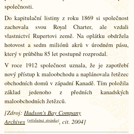
společnosti.
Do kapitulační listiny z roku 1869 si společnost
zachovala svou Royal Charter, ale vzdali
vlastnictví Rupertovi země. Na oplátku obdržela
hotovost a sedm miliónů akrů v úrodném pásu,
který v průběhu 85 let postupně rozprodal.
V roce 1912 společnost uznala, že je zapotřebí
nový přístup k maloobchodu a naplánovala řetězec
obchodních domů v západní Kanadě. Tím položila
základ jedenoho z předních kanadských
maloobchodních žetězců.
[Zdroj:
Hudson's Bay Company
(příslušná stránka)
Archives
, cit. 2004]