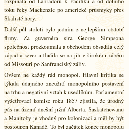
rozpínala od Labradoru k Pacifiku a od dolního
toku řeky Mackenzie po americké průsmyky přes
Skalisté hory.
Další půl století bylo jedním z nejlepšími období
firmy. Za guvernéra sira George Simpsona
společnost prozkoumala a obchodem obsadila celý
západ a sever a tlačila se na jih v širokém záběru
od Missouri po Sanfranciský záliv.
Ovšem ne každý rád monopol. Hlavní kritika se
týkala údajného zneužití monopolního postavení
na trhu a negativní vztah k usedlíkům. Parlamentní
vyšetřovací komise roku 1857 zjistila, že úrodný
pás na území dnešní jižní Alberta, Saskatchewanu
a Manitoby je vhodný pro kolonizaci a měl by být
postoupen Kanadě. To byl začátek konce monopolu