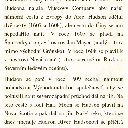
Hudsona najala Muscovy Company aby našel
námořní cestu z Evropy do Asie. Hudson udělal
dvě cesty (1607 a 1608), ale cestu do Číny se mu
nepodařilo najít. V roce 1607 se plavil na
Špicberky a objevil ostrov Jan Mayen (malý ostrov
mimo východní Grónsko). V roce 1608 se plavil k
souostroví Nová země (ostrov severně od Ruska v
Severním ledovém oceánu).
Hudson se poté v roce 1609 nechal najmout
holandskou Východoindickou společností, aby se
pokusili najít severozápadní průchod dál na jih. Na
této cestě s lodí Half Moon se Hudson plavil na
Nova Scotia a pak dál na jih. Našel řeku, která se
dnes jmenuje Hudson River. Hudsonovi se přičítá