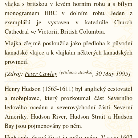
vlajka s britskou v levém horním rohu a s bílym
monogramem HBC v dolním rohu. Jeden z
exemplářú je vystaven v katedrále Church
Cathedral ve Victorii, British Columbia.
Vlajka zřejmě posloužila jako předloha k původní
kanadské vlajce a k vlajkám některých kanadských
provincií.
(příslušná stránka)
[Zdroj:
Peter Cawley
, 30 May 1995]
Henry Hudson (1565-1611) byl anglický cestovatel
a mořeplavec, který prozkoumal část Severního
ledového oceánu a severovýchodní části Severní
Ameriky. Hudson River, Hudson Strait a Hudson
Bay jsou pojmenovány po něm.
Hudsonův časný život je málo znám. V roce 1607