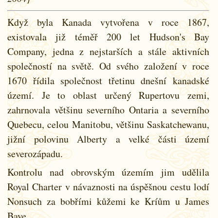
Když byla Kanada vytvořena v roce 1867,
existovala již téměř 200 let Hudson's Bay
Company, jedna z nejstarších a stále aktivních
společností na světě. Od svého založení v roce
1670 řídila společnost třetinu dnešní kanadské
území. Je to oblast určený Rupertovu zemi,
zahrnovala většinu severního Ontaria a severního
Quebecu, celou Manitobu, většinu Saskatchewanu,
jižní polovinu Alberty a velké části území
severozápadu.
Kontrolu nad obrovským územím jim udělila
Royal Charter v návaznosti na úspěšnou cestu lodí
Nonsuch za bobřími kůžemi ke Kríům u James
Baye.