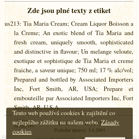
Zde jsou plné texty z etiket
us213
: Tia Maria Cream; Cream Liquor Boisson a
la Creme; An exotic blend of Tia Maria and
fresh cream, uniquely smooth, sophisticated
and distinctive in flavour; Un melange veloute,
exotique et sophistique de Tia Maria et creme
fraiche, a saveur unique; 750 ml; 17 % alc/vol;
Prepared and bottled by Associated Importers
Inc, Fort Smith, AR, USA; Prepare et
embouteille par Associated Importers Inc, Fort
Smith, AR, U.S.A.
Tento web používá cookies k zajištění co
nejlepšího zážitku na našem webu.
Zásady
Cookies
Kontakt
Od roku 1997
Poslední úpravy: 3.6.2001
cookies