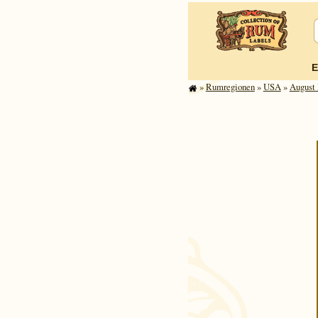
E
»
Rum­re­gi­o­nen
»
USA
»
August 