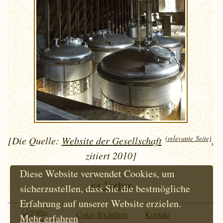
(relevante Seite)
[Die Quelle:
Website der Gesellschaft
,
zitiert 2010]
Diese Website verwendet Cookies, um
<< Vorher
sicherzustellen, dass Sie die bestmögliche
Erfahrung auf unserer Website erzielen.
Cokie-Richtlinie
Kontakt
Mehr erfahren
Seit 1997