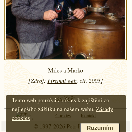
Miles a Marko
[Zdroj:
Firemní web
, cit. 2005]
<< Zpět
Tento web používá cookies k zajištění co
nejlepšího zážitku na našem webu.
Zásady
Cookies
Kontakt
cookies
Od roku 1997
© 1997-2026
Petr Hloušek
Rozumím