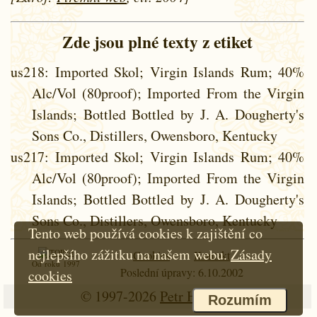
Zde jsou plné texty z etiket
us218
: Imported Skol; Virgin Islands Rum; 40%
Alc/Vol (80proof); Imported From the Virgin
Islands; Bottled Bottled by J. A. Dougherty's
Sons Co., Distillers, Owensboro, Kentucky
us217
: Imported Skol; Virgin Islands Rum; 40%
Alc/Vol (80proof); Imported From the Virgin
Islands; Bottled Bottled by J. A. Dougherty's
Sons Co., Distillers, Owensboro, Kentucky
Tento web používá cookies k zajištění co
nejlepšího zážitku na našem webu.
Zásady
Cookies
Kontakt
Od roku 1997
Poslední úpravy: 6.10.2002
cookies
© 1997-2026
Petr Hloušek
Rozumím