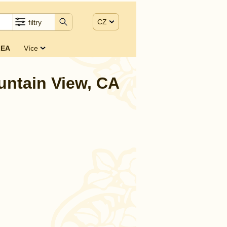
CZ
filtry
EA
Více
ountain View, CA