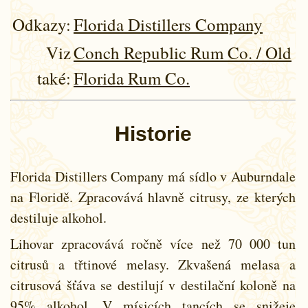
Odkazy:
Florida Distillers Company
Viz
Conch Republic Rum Co. / Old
také:
Florida Rum Co.
Historie
Florida Distillers Company má sídlo v Auburndale
na Floridě. Zpracovává hlavně citrusy, ze kterých
destiluje alkohol.
Lihovar zpracovává ročně více než 70 000 tun
citrusů a třtinové melasy. Zkvašená melasa a
citrusová šťáva se destilují v destilační koloně na
95% alkohol. V mísicích tancích se snižeje