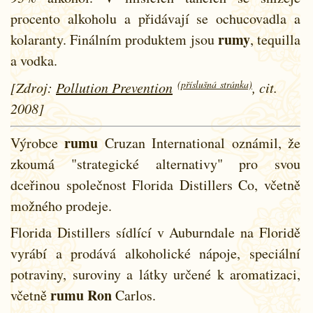
procento alkoholu a přidávají se ochucovadla a
rumy
kolaranty. Finálním produktem jsou
, tequilla
a vodka.
(příslušná stránka)
[Zdroj:
Pollution Prevention
, cit.
2008]
rumu
Výrobce
Cruzan International oznámil, že
zkoumá "strategické alternativy" pro svou
dceřinou společnost Florida Distillers Co, včetně
možného prodeje.
Florida Distillers sídlící v Auburndale na Floridě
vyrábí a prodává alkoholické nápoje, speciální
potraviny, suroviny a látky určené k aromatizaci,
rumu
Ron
včetně
Carlos.