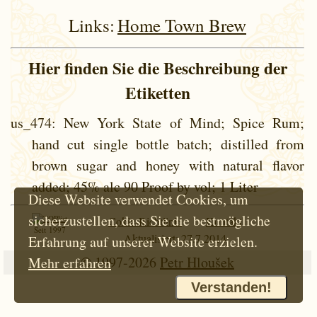
Links:
Home Town Brew
Hier finden Sie die Beschreibung der
Etiketten
us_474
: New York State of Mind; Spice Rum;
hand cut single bottle batch; distilled from
brown sugar and honey with natural flavor
added; 45% alc 90 Proof by vol; 1 Liter
Diese Website verwendet Cookies, um
sicherzustellen, dass Sie die bestmögliche
Cokie-Richtlinie
Kontakt
Seit 1997
Aktualisiert: 27.7.2014
Erfahrung auf unserer Website erzielen.
© 1997-2026
Petr Hloušek
Mehr erfahren
Verstanden!