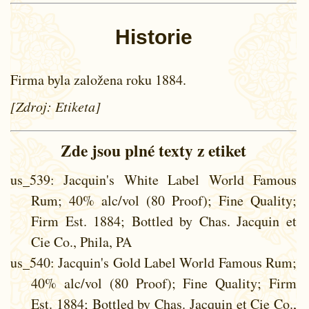
Historie
Firma byla založena roku 1884.
[Zdroj: Etiketa]
Zde jsou plné texty z etiket
us_539
: Jacquin's White Label World Famous
Rum; 40% alc/vol (80 Proof); Fine Quality;
Firm Est. 1884; Bottled by Chas. Jacquin et
Cie Co., Phila, PA
us_540
: Jacquin's Gold Label World Famous Rum;
40% alc/vol (80 Proof); Fine Quality; Firm
Est. 1884; Bottled by Chas. Jacquin et Cie Co.,