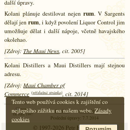
další úpravy.
rum
Kolani plánuje destilovat nejen
. V Sargents
rum
dělají jen
, i když povolení Liquor Control jim
umožňuje dělat i další nápoje, včetně havajského
okolehao.
[Zdroj:
The Maui News
, cit. 2005]
Kolani Distillers a Maui Distillers mají stejnou
adresu.
[Zdroj:
Maui Chamber of
(příslušná stránka)
Commerce
, cit. 2014]
Tento web používá cookies k zajištění co
nejlepšího zážitku na našem webu.
Zásady
Cookies
Kontakt
Od roku 1997
Poslední úpravy: 7.7.2014
cookies
© 1997-2026
Petr Hloušek
Rozumím