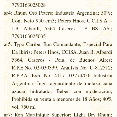
7790163025028
ar4
: Rhum Oro Peters; Industria Argentina; 50%;
Cont Neto 950 cm3; Peters Hnos, C.C.I.S.A. -
J.B. Alberdi, 5364 Caseros - P. BS. AS.;
7790163025035
ar5
: Typo Caribe; Ron Comandante; Especial Para
Da Ikiris; Peters Hnos, CCISA, Juan B. Alberdi
5364, Caseros - Pcia. de Buenos Aires;
R.P.E.No. 02-030339, Analisis No. C-812512;
R.P.P.A. Exp. No. 4117-103774/00; Industria
Argentina; Ingr: aguardiente de melaza cana
azucar hidratado; Beber con moderacion;
Prohibida su venta a menores de 18 Años; 40%
vol, 750 ml
ar7
: Ron Martinique Superior; Light Dry Rhum;