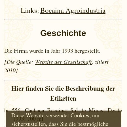
Links:
Bocaina Agroindustria
Geschichte
Die Firma wurde in Jahr 1993 hergestellt.
[Die Quelle:
Website der Gesellschaft
, zitiert
2010]
Hier finden Sie die Beschreibung der
Etiketten
br_556
: Cachaça Bocaina; Sul de Minas; Desde
Diese Website verwendet Cookies, um
1993; 700 ml
sicherzustellen, dass Sie die bestmögliche