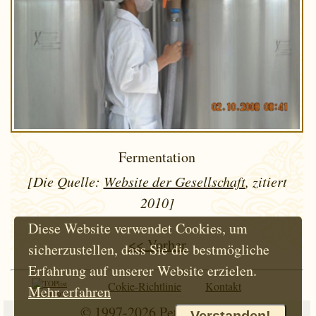
Fermentation
[Die Quelle:
Website der Gesellschaft
, zitiert
2010]
Diese Website verwendet Cookies, um
<< Vorher
sicherzustellen, dass Sie die bestmögliche
Erfahrung auf unserer Website erzielen.
Cokie-Richtlinie
Kontakt
Mehr erfahren
Seit 1997
© 1997-2026
Petr Hloušek