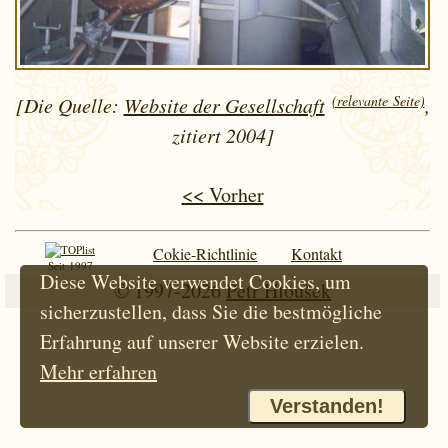
(relevante Seite)
[Die Quelle:
Website der Gesellschaft
,
zitiert 2004]
<< Vorher
Cokie-Richtlinie
Kontakt
Seit 1997
Diese Website verwendet Cookies, um
© 1997-2026
Petr Hloušek
sicherzustellen, dass Sie die bestmögliche
Erfahrung auf unserer Website erzielen.
Mehr erfahren
Verstanden!