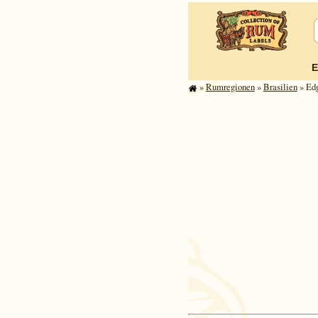
E
»
Rum­re­gi­o­nen
»
Brasilien
» Ed