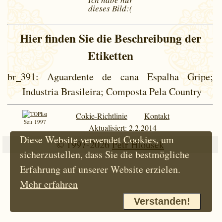
dieses
Bild:(
Hier finden Sie die Beschreibung der
Etiketten
br_391
: Aguardente de cana Espalha Gripe;
Industria Brasileira; Composta Pela Country
Cokie-Richtlinie
Kontakt
Seit 1997
Aktualisiert: 2.2.2014
Diese Website verwendet Cookies, um
© 1997-2026
Petr Hloušek
sicherzustellen, dass Sie die bestmögliche
Erfahrung auf unserer Website erzielen.
Mehr erfahren
Verstanden!