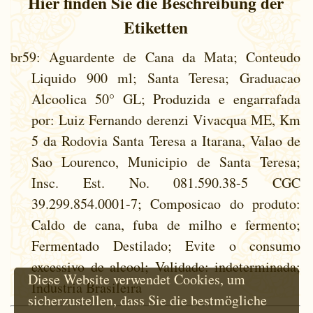
Hier finden Sie die Beschreibung der
Etiketten
br59
: Aguardente de Cana da Mata; Conteudo
Liquido 900 ml; Santa Teresa; Graduacao
Alcoolica 50° GL; Produzida e engarrafada
por: Luiz Fernando derenzi Vivacqua ME, Km
5 da Rodovia Santa Teresa a Itarana, Valao de
Sao Lourenco, Municipio de Santa Teresa;
Insc. Est. No. 081.590.38-5 CGC
39.299.854.0001-7; Composicao do produto:
Caldo de cana, fuba de milho e fermento;
Fermentado Destilado; Evite o consumo
excessivo de alcool; Validade: indeterminada;
Diese Website verwendet Cookies, um
Industria Brasileira
sicherzustellen, dass Sie die bestmögliche