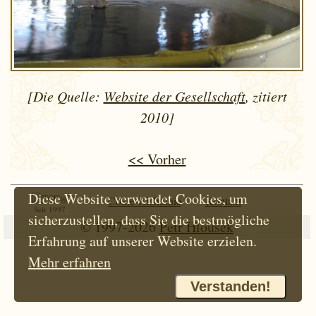
[Die Quelle:
Website der Gesellschaft
, zitiert
2010]
<< Vorher
Diese Website verwendet Cookies, um
Cokie-Richtlinie
Kontakt
Seit 1997
sicherzustellen, dass Sie die bestmögliche
© 1997-2026
Petr Hloušek
Erfahrung auf unserer Website erzielen.
Mehr erfahren
Verstanden!