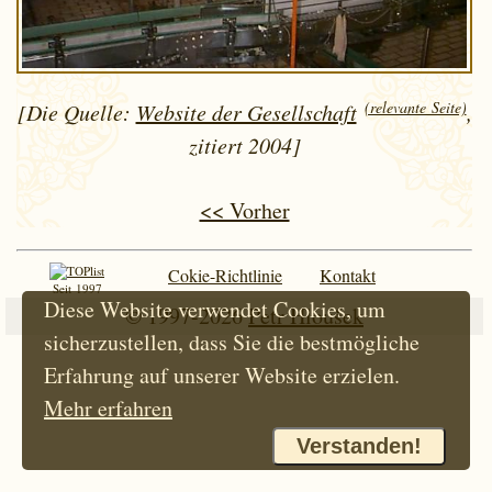
(relevante Seite)
[Die Quelle:
Website der Gesellschaft
,
zitiert 2004]
<< Vorher
Cokie-Richtlinie
Kontakt
Seit 1997
Diese Website verwendet Cookies, um
© 1997-2026
Petr Hloušek
sicherzustellen, dass Sie die bestmögliche
Erfahrung auf unserer Website erzielen.
Mehr erfahren
Verstanden!