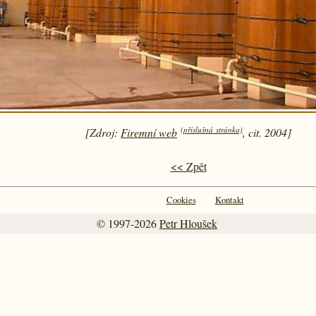
(příslušná stránka)
[Zdroj:
Firemní web
, cit. 2004]
<< Zpět
Cookies
Kontakt
© 1997-2026
Petr Hloušek