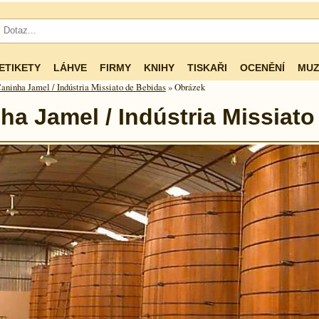
ETIKETY
LÁHVE
FIRMY
KNIHY
TISKAŘI
OCENĚNÍ
MUZ
aninha Jamel / Indústria Missiato de Bebidas
» Obrázek
ha Jamel / Indústria Missiat