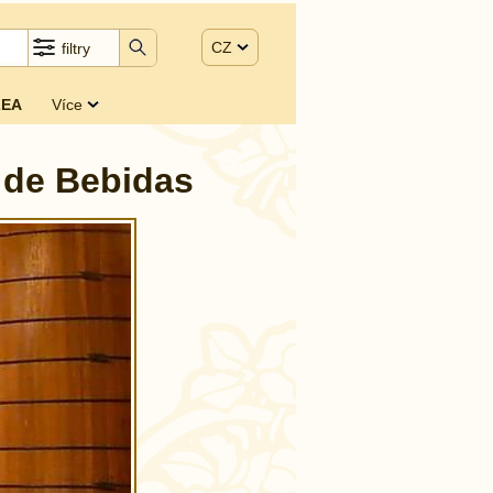
CZ
filtry
EA
Více
o de Bebidas