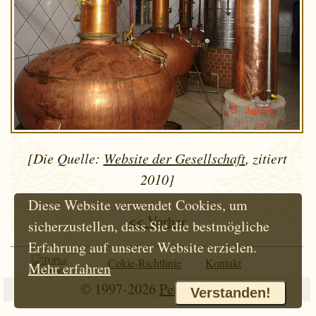
[Die Quelle:
Website der Gesellschaft
, zitiert
2010]
Diese Website verwendet Cookies, um
<< Vorher
sicherzustellen, dass Sie die bestmögliche
Erfahrung auf unserer Website erzielen.
Cokie-Richtlinie
Kontakt
Mehr erfahren
Seit 1997
© 1997-2026
Petr Hloušek
Verstanden!