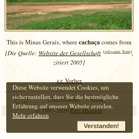
cachaça
This is Minas Gerais, where
comes from
(relevante Seite)
[Die Quelle:
Website der Gesellschaft
,
zitiert 2005]
<< Vorher
Diese Website verwendet Cookies, um
sicherzustellen, dass Sie die bestmögliche
Cokie-Richtlinie
Kontakt
Seit 1997
Erfahrung auf unserer Website erzielen.
© 1997-2026
Petr Hloušek
Mehr erfahren
Verstanden!