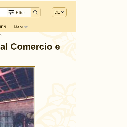
DE
Filter
IEN
Mehr
n
ral Comercio e