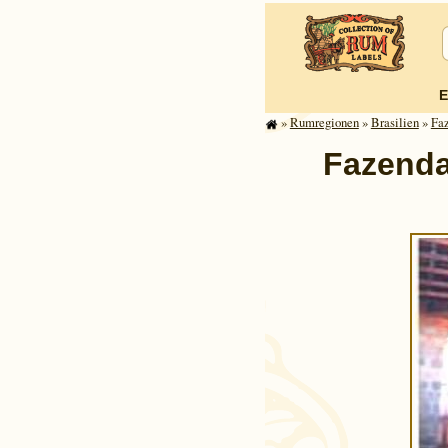
E
»
Rum­re­gi­o­nen
»
Brasilien
»
Faz
Fazenda