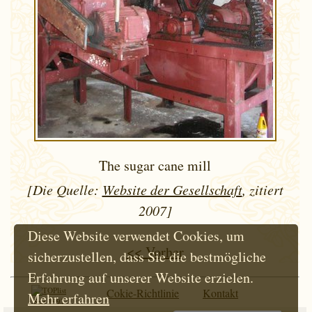
The sugar cane mill
[Die Quelle:
Website der Gesellschaft
, zitiert
2007]
Diese Website verwendet Cookies, um
<< Vorher
sicherzustellen, dass Sie die bestmögliche
Erfahrung auf unserer Website erzielen.
Cokie-Richtlinie
Kontakt
Mehr erfahren
Seit 1997